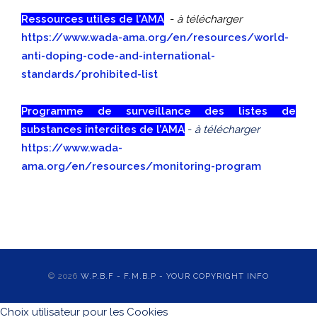
Ressources utiles de l’AMA
-
à télécharger
https://www.wada-ama.org/en/resources/world-
anti-doping-code-and-international-
standards/prohibited-list
Programme de surveillance des listes de
substances interdites de l’AMA
-
à télécharger
https://www.wada-
ama.org/en/resources/monitoring-program
© 2026
W.P.B.F - F.M.B.P - YOUR COPYRIGHT INFO
Choix utilisateur pour les Cookies