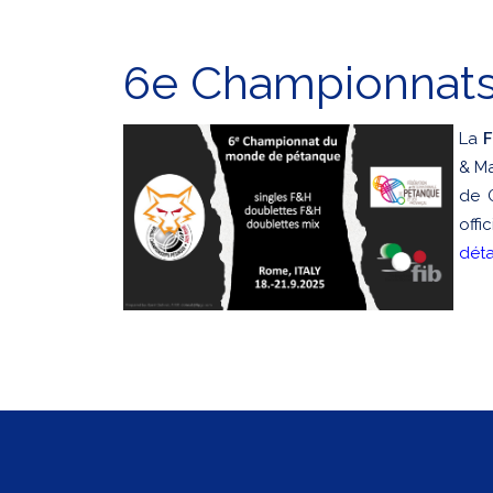
6e Championnat
La
F
& Ma
de G
offic
déta